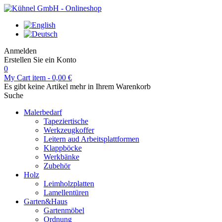
Anmelden
Erstellen Sie ein Konto
0
My Cart
item -
0,00 €
Es gibt keine Artikel mehr in Ihrem Warenkorb
Suche
Malerbedarf
Tapeziertische
Werkzeugkoffer
Leitern aud Arbeitsplattformen
Klappböcke
Werkbänke
Zubehör
Holz
Leimholzplatten
Lamellentüren
Garten&Haus
Gartenmöbel
Ordnung