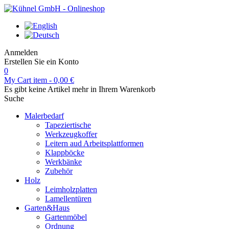
Anmelden
Erstellen Sie ein Konto
0
My Cart
item -
0,00 €
Es gibt keine Artikel mehr in Ihrem Warenkorb
Suche
Malerbedarf
Tapeziertische
Werkzeugkoffer
Leitern aud Arbeitsplattformen
Klappböcke
Werkbänke
Zubehör
Holz
Leimholzplatten
Lamellentüren
Garten&Haus
Gartenmöbel
Ordnung