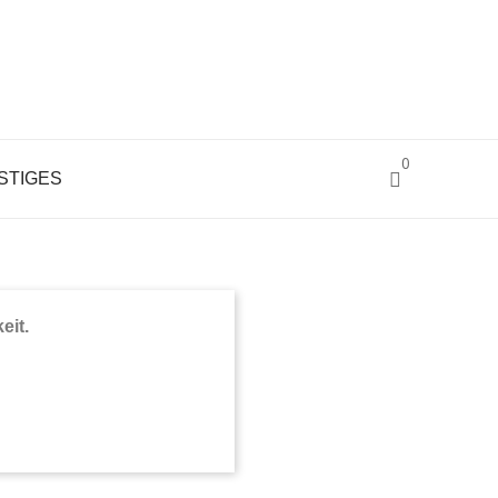
0
STIGES
BEL
eit.