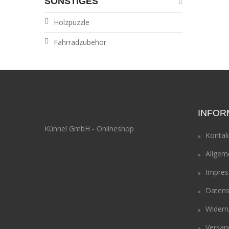
SONSTIGES
Holzpuzzle
Fahrradzubehör
INFOR
Kühnel GmbH - Onlineshop
Kontak
Allgem
Impre
Datens
Widerr
Versan