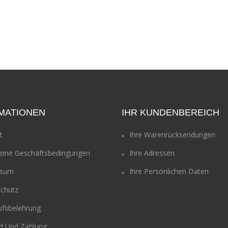
MATIONEN
IHR KUNDENBEREICH
t
Ihre Warenrücksendungen
eine Geschäftsbedingungen
Ihre Adressen
ssum
Ihre Persönlichen Daten
chutz
ufsbelehrung
d Und Zahlung