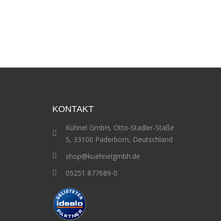
KONTAKT
Kühnel GmbH, Otto-Stadler-Staße
5, 33100 Paderborn, Deutschland
shop@kuehnelgmbh.de
05251 877689-0