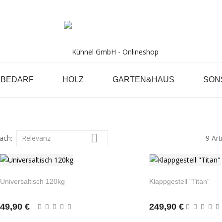
RBEDARF
HOLZ
GARTEN&HAUS
SON
TARTSEITE
MALERBEDARF
WERKBÄN

nach:
Relevanz
9 Art
Universaltisch 120kg
Klappgestell "Titan"
49,90 €
249,90 €