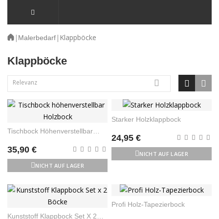
|
|
Klappböcke
Malerbedarf
Klappböcke
Relevanz

Starker Holzklappbock
Tischbock Höhenverstellbar
24,95 €
Holzbock
35,90 €
NICHT AUF LAGER
NICHT AUF LAGER
Profi Holz-Tapezierbock
Kunststoff Klappbock Set X 2