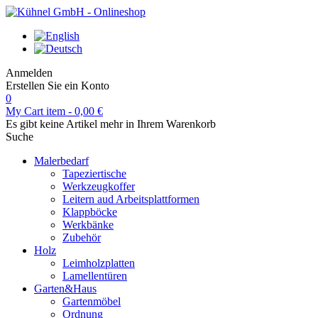
Anmelden
Erstellen Sie ein Konto
0
My Cart
item -
0,00 €
Es gibt keine Artikel mehr in Ihrem Warenkorb
Suche
Malerbedarf
Tapeziertische
Werkzeugkoffer
Leitern aud Arbeitsplattformen
Klappböcke
Werkbänke
Zubehör
Holz
Leimholzplatten
Lamellentüren
Garten&Haus
Gartenmöbel
Ordnung