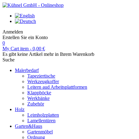
Anmelden
Erstellen Sie ein Konto
0
My Cart
item -
0,00 €
Es gibt keine Artikel mehr in Ihrem Warenkorb
Suche
Malerbedarf
Tapeziertische
Werkzeugkoffer
Leitern aud Arbeitsplattformen
Klappböcke
Werkbänke
Zubehör
Holz
Leimholzplatten
Lamellentüren
Garten&Haus
Gartenmöbel
Ordnung