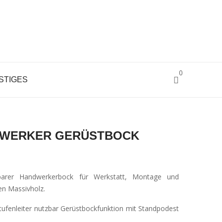
0
STIGES
OCK
DWERKER GERÜSTBOCK
pbarer Handwerkerbock für Werkstatt, Montage und
en Massivholz.
Stufenleiter nutzbar Gerüstbockfunktion mit Standpodest