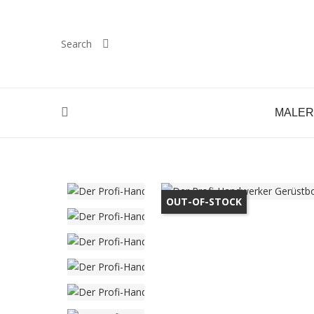
Search
MALE
H
OUT-OF-STOCK