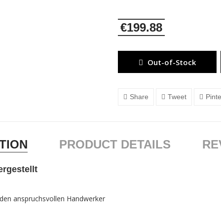
€199.88
Out-of-Stock
Share
Tweet
Pint
TION
PRODUCT DETAILS
RE
rgestellt
r den anspruchsvollen Handwerker