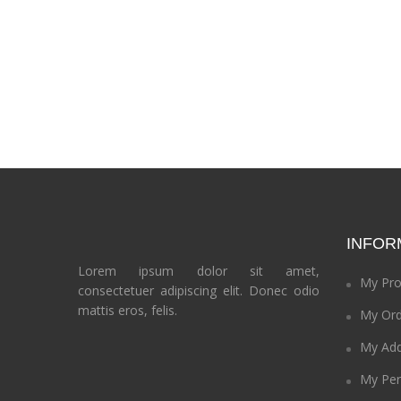
INFOR
Lorem ipsum dolor sit amet,
My Pro
consectetuer adipiscing elit. Donec odio
mattis eros, felis.
My Ord
My Add
My Per