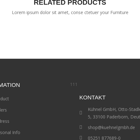
RELATED PRODUCTS
Lorem ipsum dolor sit amet, conse ctetuer your Furniture
111
MATION
KONTAKT
duct
Kühnel GmbH, Otto-Stadl
ers
5, 33100 Paderborn, Deu
ress
shop@kuehnelgmbh.de
sonal Info
05251 877689-0