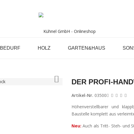
RBEDURF
HOLZ
GARTEN&HAUS
SON
OME
DER PROFI-HANDWERKER GERÜSTB

DER PROFI-HAN
Artikel-Nr.
03500
Höhenverstellbarer und klap
Baustelle komplett aus verleimt
Neu:
Auch als Tritt- Steh- und 