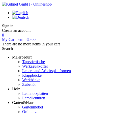
Sign in
Create an account
0
My Cart
item -
€0.00
There are no more items in your cart
Search
Malerbedurf
Tapeziertische
Werkzeugkoffer
Leitern aud Arbeitsplattformen
Klappböcke
Werkbänke
Zubehör
Holz
Leimholzplatten
Lamellentüren
Garten&Haus
Gartenmöbel
Ordnung