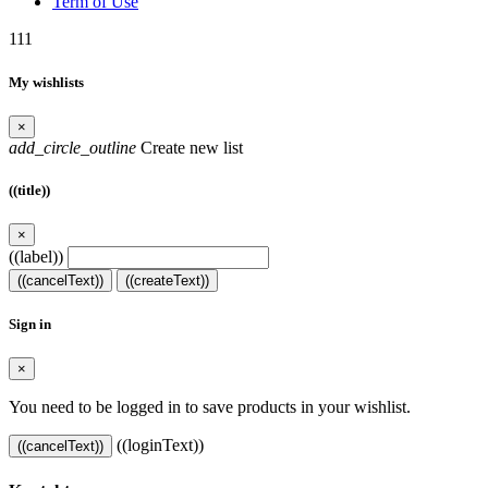
Term of Use
111
My wishlists
×
add_circle_outline
Create new list
((title))
×
((label))
((cancelText))
((createText))
Sign in
×
You need to be logged in to save products in your wishlist.
((loginText))
((cancelText))