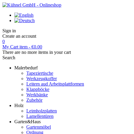
Sign in
Create an account
0
My Cart
item -
€0.00
There are no more items in your cart
Search
Malerbedurf
Tapeziertische
Werkzeugkoffer
Leitern aud Arbeitsplattformen
Klappböcke
Werkbänke
Zubehör
Holz
Leimholzplatten
Lamellentüren
Garten&Haus
Gartenmöbel
Ordnung