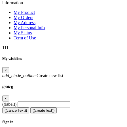
information
My Product
My Orders
My Address
My Personal Info
My Status
Term of Use
111
My wishlists
×
add_circle_outline
Create new list
((title))
×
((label))
((cancelText))
((createText))
Sign in